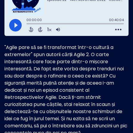
"Agile pare să se fi transformat într-o cultură a
extremelor" spun autorii cărții Agile 2. O carte
interesantă care face parte dintr-o mișcare
interesantă. De fapt este vorba despre trenduri noi
sau doar despre o rafinare a ceea ce există? Cu
siguranță merită puțină atenție și de aceea i-am
dedicat și noi un episod consistent al
Retrospectivelor Agile. Dacă ți-am stârnit
curiozitatea pune căștile, stai relaxat în scaun și
delectează-te cu obișnuitele noastre schimburi de
idei ce fug în jurul temei. Și nu ezita să ne scrii un
comentariu, să pui o întrebare sau să zdruncini un pic
conceptele puse de noi pe masă.