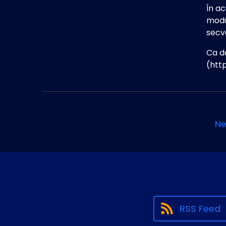
În ac
modul
secve
Ca d
(htt
Ne
RSS Feed