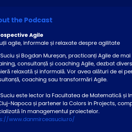
ut the Podcast
rospective Agile
uții agile, informale și relaxate despre agilitate
Suciu și Bogdan Mureșan, practicanți Agile de mai b
raining, consultanță și coaching Agile, dezbat diver
eră relaxată și informală. Vor avea alături de ei pe
ultanță, coaching sau transformări Agile.
Suciu este lector la Facultatea de Matematică și In
Cluj-Napoca și partener la Colors in Projects, comp
ializată în managementul proiectelor.
ps://www.danmirceasuciu.ro/