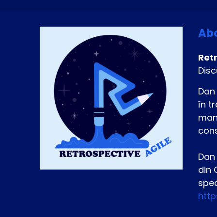
Abo
Ret
Disc
Dan 
în t
mani
cons
Dan 
din 
spec
htt